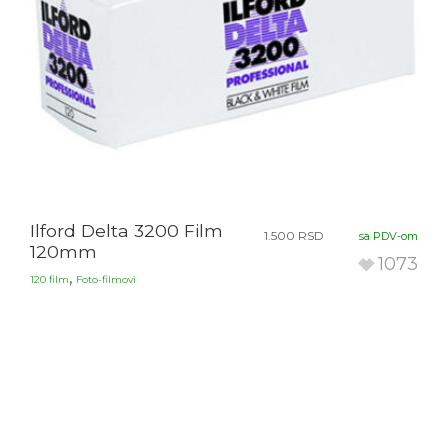
Ilford Delta 3200 Film
1.500
RSD
sa PDV-om
120mm
1073
,
120 film
Foto-filmovi