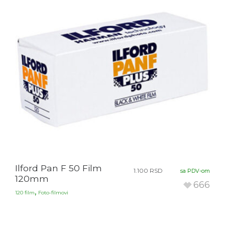
Ilford Pan F 50 Film
1.100
RSD
sa PDV-om
120mm
666
,
120 film
Foto-filmovi