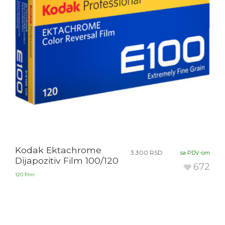
Kodak Ektachrome
3.300
RSD
sa PDV-om
Dijapozitiv Film 100/120
672
120 film