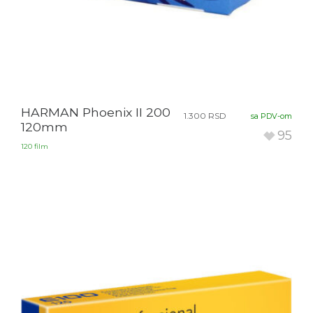
HARMAN Phoenix II 200
1.300
RSD
sa PDV-om
120mm
95
120 film