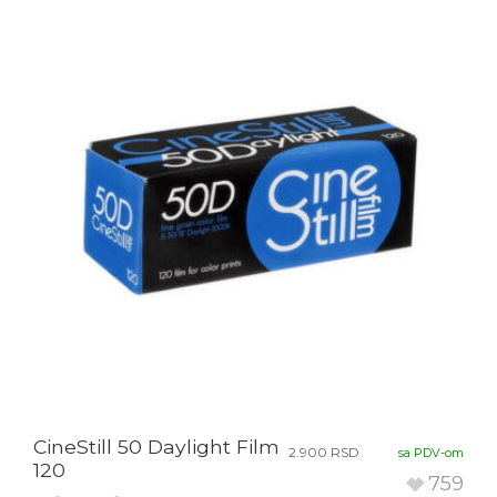
CineStill 50 Daylight Film
2.900
RSD
sa PDV-om
120
759