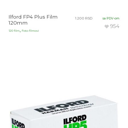
Ilford FP4 Plus Film
1.200
RSD
sa PDV-om
120mm
954
,
120 film
Foto-filmovi