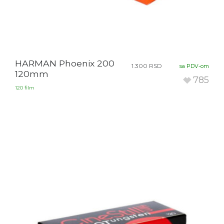
HARMAN Phoenix 200
1.300
RSD
sa PDV-om
120mm
785
120 film