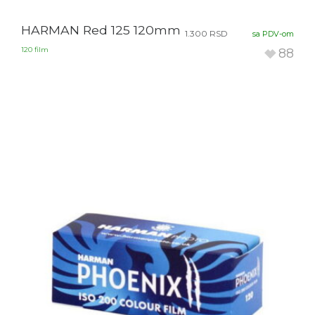
HARMAN Red 125 120mm
1.300
RSD
sa PDV-om
120 film
88