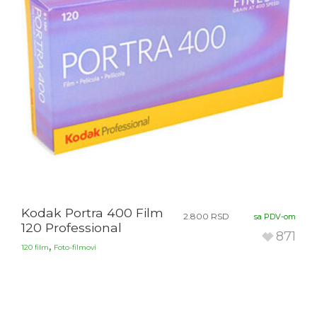
Kodak Portra 400 Film
2.800
RSD
sa PDV-om
120 Professional
871
,
120 film
Foto-filmovi