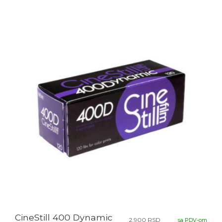
CineStill 400 Dynamic
2.900
RSD
sa PDV-om