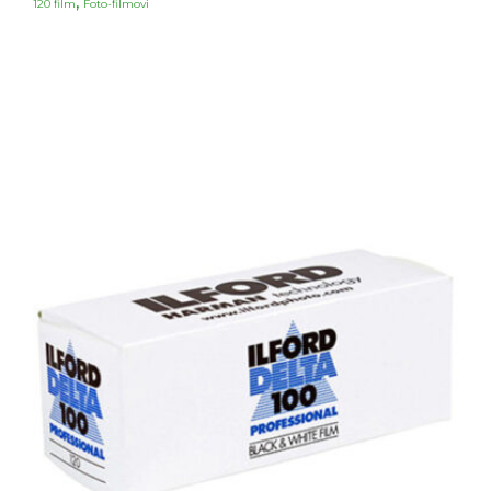
,
120 film
Foto-filmovi