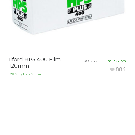
Ilford HP5 400 Film
1.200
RSD
sa PDV-om
120mm
884
,
120 film
Foto-filmovi