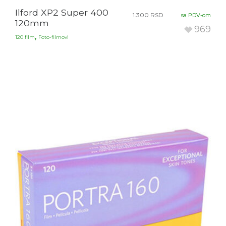
Ilford XP2 Super 400
1.300
RSD
sa PDV-om
120mm
969
,
120 film
Foto-filmovi