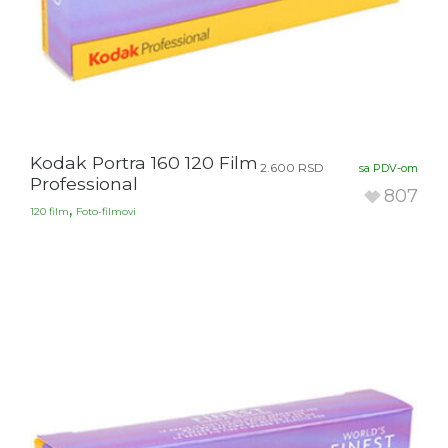
Kodak Portra 160 120 Film
2.600
RSD
sa PDV-om
Professional
807
,
120 film
Foto-filmovi