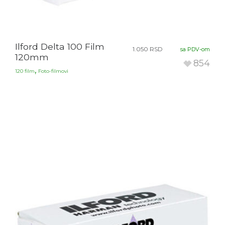
Ilford Delta 100 Film
1.050
RSD
sa PDV-om
120mm
854
,
120 film
Foto-filmovi