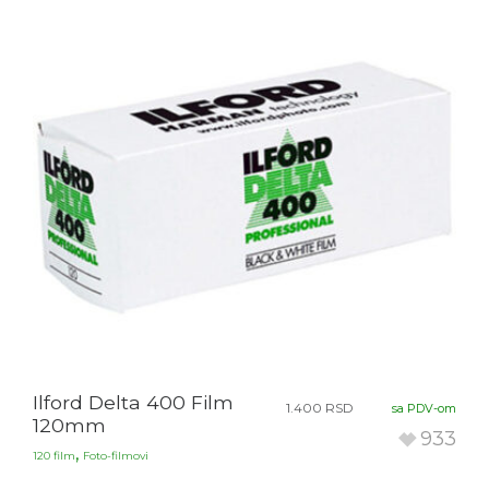
Ilford Delta 400 Film
1.400
RSD
sa PDV-om
120mm
933
,
120 film
Foto-filmovi