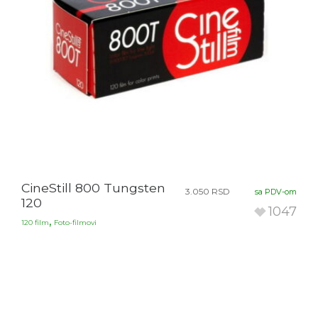
CineStill 800 Tungsten
3.050
RSD
sa PDV-om
120
1047
,
120 film
Foto-filmovi