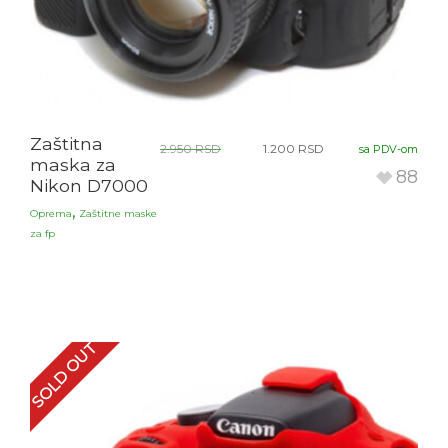
Zaštitna
2.950
RSD
1.200
RSD
sa PDV-om
maska za
88
Nikon D7000
,
Oprema
Zaštitne maske
za fp
SOLD OUT