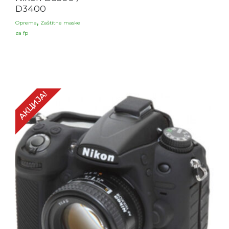
D3400
,
Oprema
Zaštitne maske
za fp
АКЦИЈА!