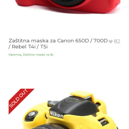
Zaštitna maska za Canon 650D / 700D
82
/ Rebel T4i / T5i
,
Oprema
Zaštitne maske za fp
SOLD OUT