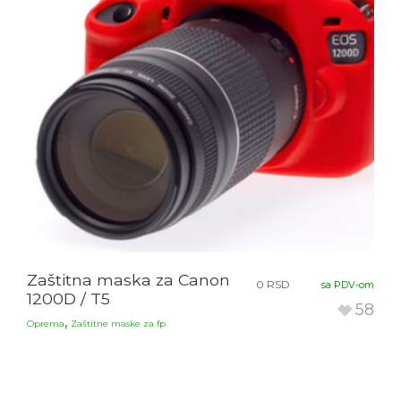
Zaštitna maska za Canon
0
RSD
sa PDV-om
1200D / T5
58
,
Oprema
Zaštitne maske za fp