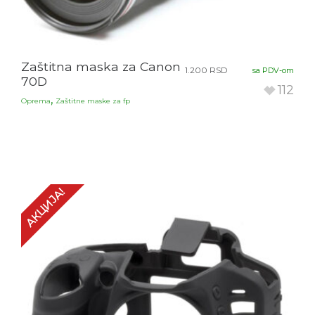
Zaštitna maska za Canon
1.200
RSD
sa PDV-om
70D
112
,
Oprema
Zaštitne maske za fp
АКЦИЈА!