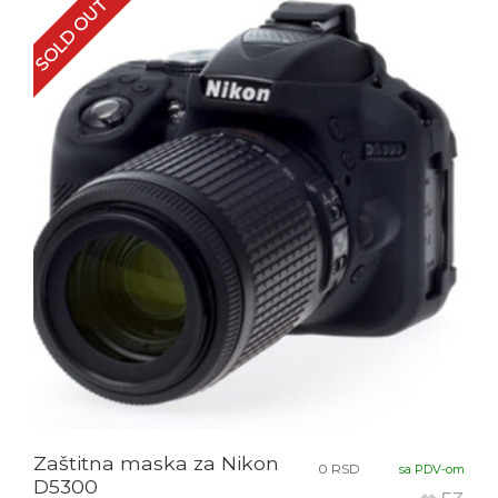
SOLD OUT
Zaštitna maska za Nikon
0
RSD
sa PDV-om
D5300