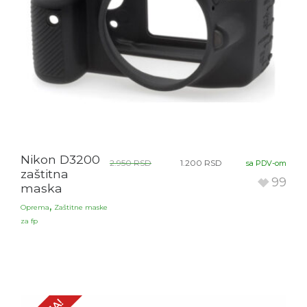
Nikon D3200
2.950
RSD
1.200
RSD
sa PDV-om
zaštitna
99
maska
,
Oprema
Zaštitne maske
za fp