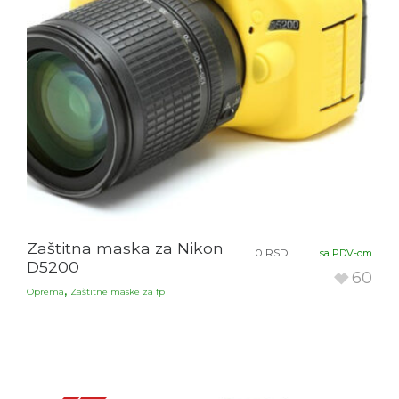
Zaštitna maska za Nikon
0
RSD
sa PDV-om
D5200
60
,
Oprema
Zaštitne maske za fp