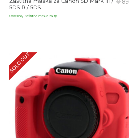
Zaštitna maska za Canon 5D Mark III /
89
5DS R / 5DS
,
Oprema
Zaštitne maske za fp
SOLD OUT