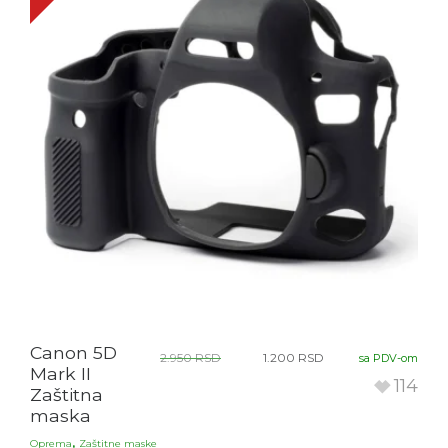
Canon 5D
2.950
RSD
1.200
RSD
sa PDV-om
Mark II
114
Zaštitna
maska
,
Oprema
Zaštitne maske