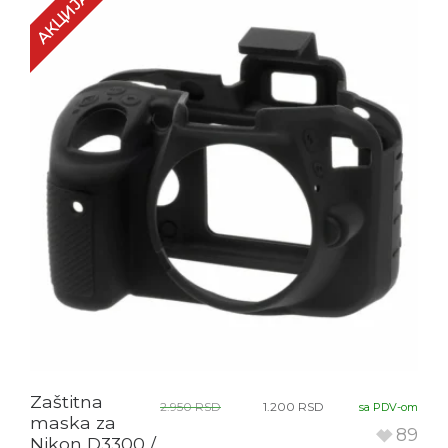
АКЦИЈА!
Zaštitna
2.950
RSD
1.200
RSD
sa PDV-om
maska za
89
Nikon D3300 /