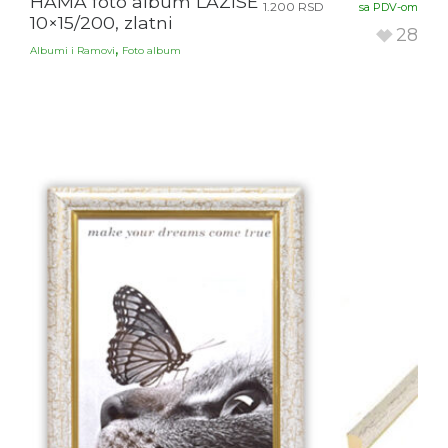
HAMA foto album LAZISE
1.200
RSD
sa PDV-om
10×15/200, zlatni
28
,
Albumi i Ramovi
Foto album