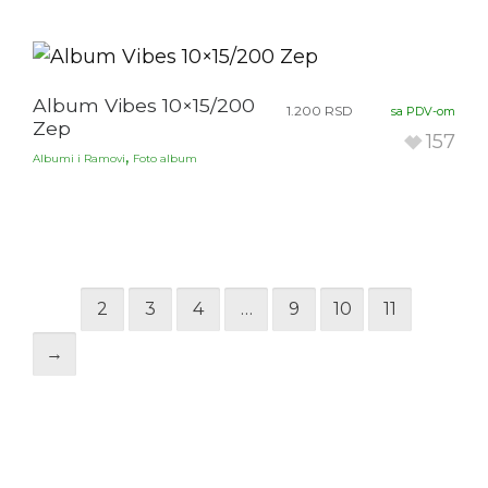
Album Vibes 10×15/200
1.200
RSD
sa PDV-om
Zep
157
,
Albumi i Ramovi
Foto album
1
2
3
4
…
9
10
11
→