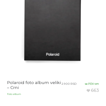
Polaroid foto album veliki
2.900
RSD
sa PDV-om
– Crni
663
Foto album