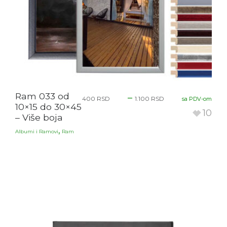
Ram 033 od
–
400
RSD
1.100
RSD
sa PDV-om
10×15 do 30×45
10
– Više boja
,
Albumi i Ramovi
Ram