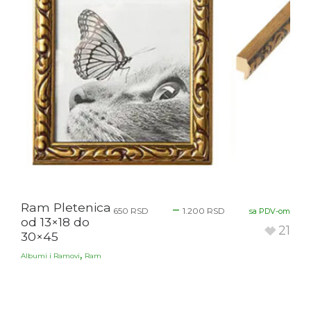
Ram Pletenica
–
650
RSD
1.200
RSD
sa PDV-om
od 13×18 do
21
30×45
,
Albumi i Ramovi
Ram