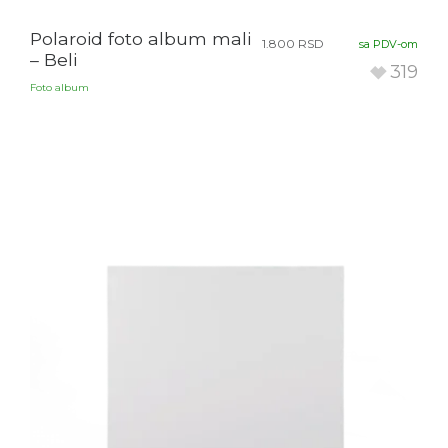
Polaroid foto album mali
1.800
RSD
sa PDV-om
– Beli
319
Foto album