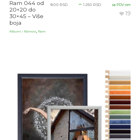
Ram 044 od
–
800
RSD
1.250
RSD
sa PDV-om
20×20 do
19
30×45 – Više
boja
,
Albumi i Ramovi
Ram