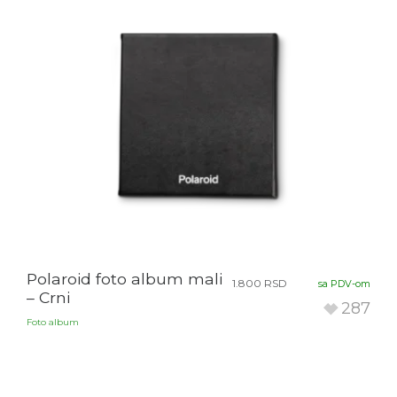
Polaroid foto album mali
1.800
RSD
sa PDV-om
– Crni
287
Foto album