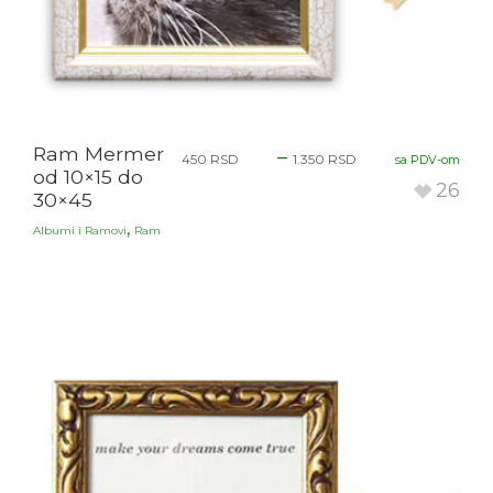
Ram Mermer
–
450
RSD
1.350
RSD
sa PDV-om
od 10×15 do
26
30×45
,
Albumi i Ramovi
Ram