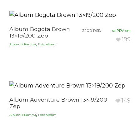
Album Bogota Brown
2.100
RSD
sa PDV-om
13×19/200 Zep
199
,
Albumi i Ramovi
Foto album
Album Adventure Brown 13×19/200
149
Zep
,
Albumi i Ramovi
Foto album