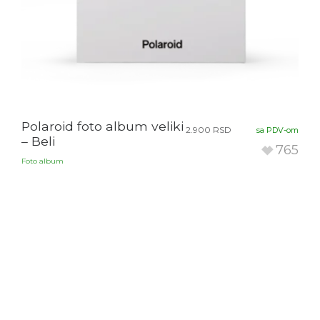
Polaroid foto album veliki
2.900
RSD
sa PDV-om
– Beli
765
Foto album