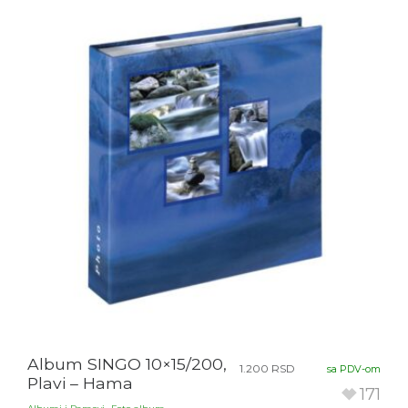
Album SINGO 10×15/200,
1.200
RSD
sa PDV-om
Plavi – Hama
171
,