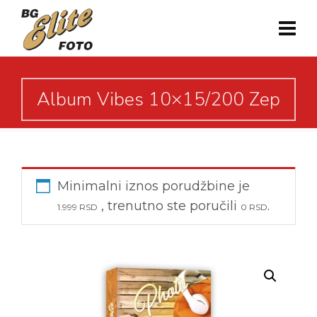
Album Vibes 10×15/200 Zep
Minimalni iznos porudžbine je
, trenutno ste poručili
.
1.999
RSD
0
RSD