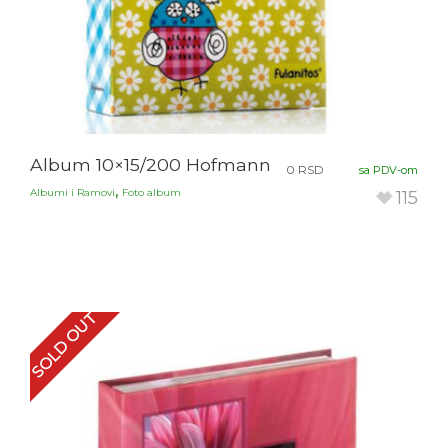
Album 10×15/200 Hofmann
0
RSD
sa PDV-om
,
Albumi i Ramovi
Foto album
115
SOLD OUT