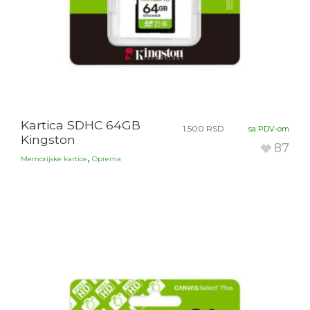
Kartica SDHC 64GB
1.500
RSD
sa PDV-om
Kingston
87
,
Memorijske kartice
Oprema