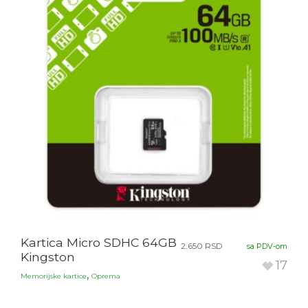
Kartica Micro SDHC 64GB
2.650
RSD
sa PDV-om
Kingston
17
,
Memorijske kartice
Oprema