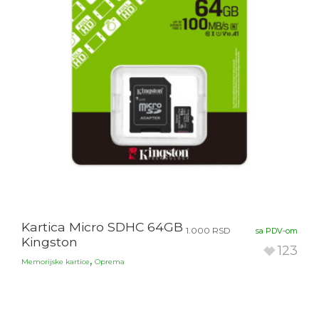
Kartica Micro SDHC 64GB
1.000
RSD
sa PDV-om
Kingston
123
,
Memorijske kartice
Oprema