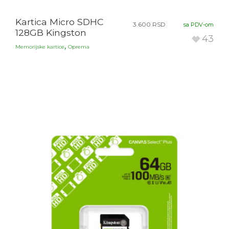
Kartica Micro SDHC
3.600
RSD
sa PDV-om
128GB Kingston
43
,
Memorijske kartice
Oprema