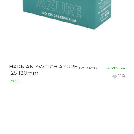
HARMAN SWITCH AZURE
1.200
RSD
sa PDV-om
125 120mm
119
120 film