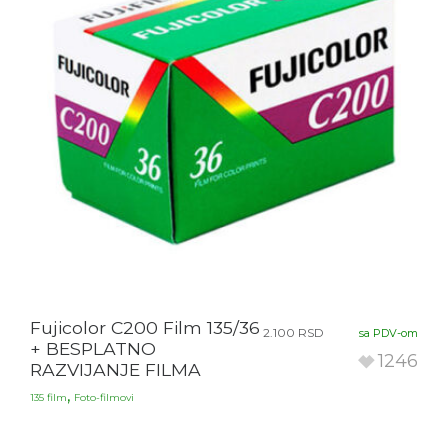
Fujicolor C200 Film 135/36
2.100
RSD
sa PDV-om
+ BESPLATNO
1246
RAZVIJANJE FILMA
,
135 film
Foto-filmovi