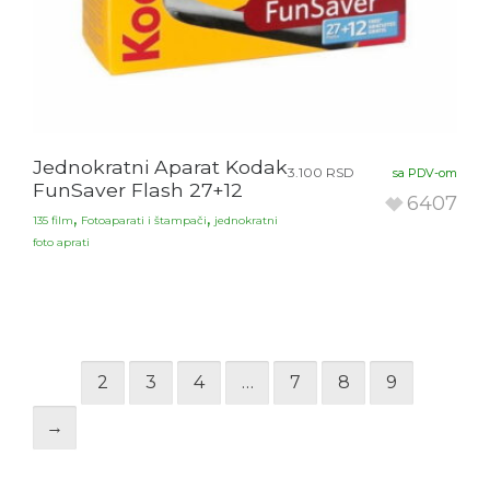
Jednokratni Aparat Kodak
3.100
RSD
sa PDV-om
FunSaver Flash 27+12
6407
,
,
135 film
Fotoaparati i štampači
jednokratni
foto aprati
1
2
3
4
…
7
8
9
→