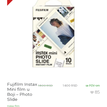
Fujifilm Instax
1.800
RSD
1.600
RSD
sa PDV-om
Mini film u
85
Boji – Photo
Slide
Instax film