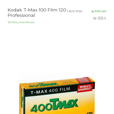
Kodak T-Max 100 Film 120
1.600
RSD
sa PDV-om
Professional
884
,
120 film
Foto-filmovi