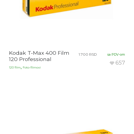
Kodak T-Max 400 Film
1.700
RSD
sa PDV-om
120 Professional
657
,
120 film
Foto-filmovi