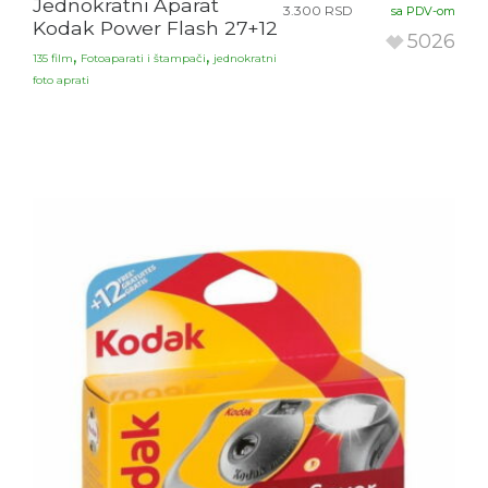
Jednokratni Aparat
3.300
RSD
sa PDV-om
Kodak Power Flash 27+12
5026
,
,
135 film
Fotoaparati i štampači
jednokratni
foto aprati