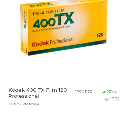
Kodak 400 TX Film 120
1.700
RSD
sa PDV-om
Professional
1531
,
120 film
Foto-filmovi