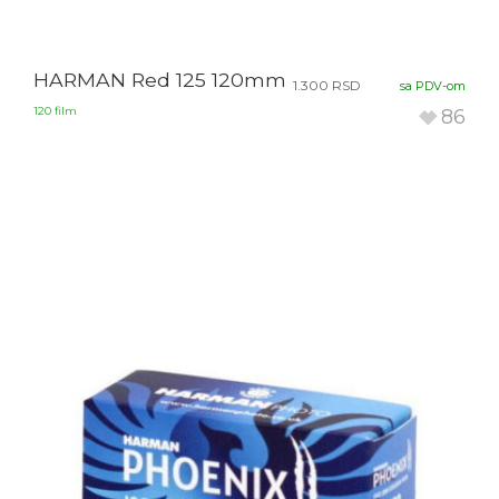
HARMAN Red 125 120mm
1.300
RSD
sa PDV-om
120 film
86