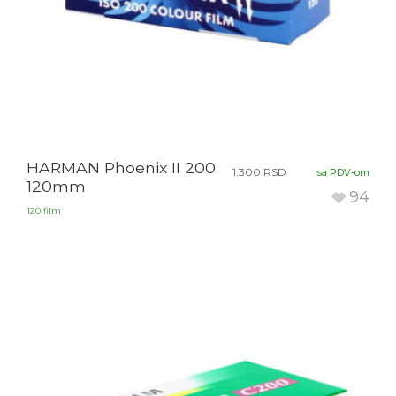
HARMAN Phoenix II 200
1.300
RSD
sa PDV-om
120mm
94
120 film