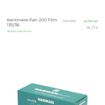
Kentmere Pan 200 Film
900
RSD
sa PDV-om
135/36
214
,
135 film
Foto-filmovi