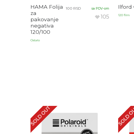
HAMA Folija
Ilford
100
RSD
sa PDV-om
za
120 film
105
pakovanje
negativa
120/100
Ostalo
SOLD OUT
SOLD O