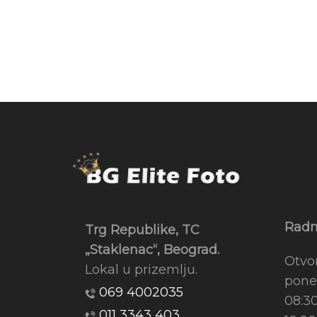
Radn
Trg Republike, TC
„Staklenac“, Beograd.
Otvo
Lokal u prizemlju.
pone
069 4002035
08:3
011 3343 403