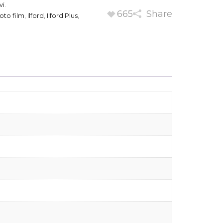
vi
.
665
Share
oto film
,
Ilford
,
Ilford Plus
,