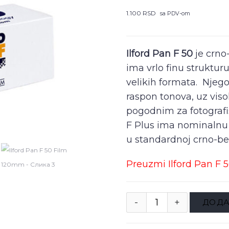
1.100
RSD
sa PDV-om
Ilford Pan F 50
je crno-
ima vrlo finu strukturu
velikih formata. Njeg
raspon tonova, uz visok
pogodnim za fotografis
F Plus ima nominalnu o
u standardnoj crno-bel
Preuzmi Ilford Pan F 5
ДОДА