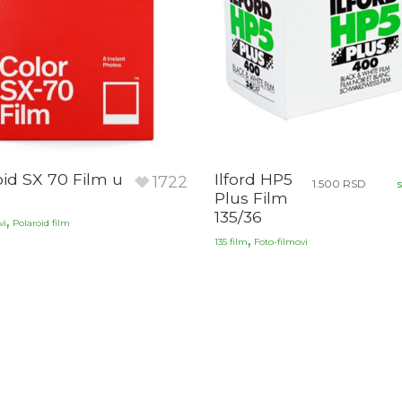
oid SX 70 Film u
Ilford HP5
1722
1.500
RSD
Plus Film
135/36
,
vi
Polaroid film
,
135 film
Foto-filmovi