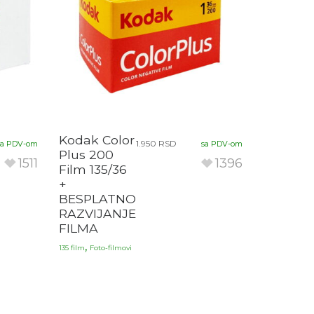
Kodak Color
1.950
RSD
sa PDV-om
sa PDV-om
Plus 200
1511
1396
Film 135/36
+
BESPLATNO
RAZVIJANJE
FILMA
,
135 film
Foto-filmovi