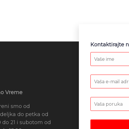
Kontaktirajte 
o Vreme
reni smo od
deljka do petka od
0 do 21 i subotom od