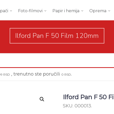
mpači
Foto-filmovi
Papir i hemija
Oprema
Ilford Pan F 50 Film 120mm
, trenutno ste poručili
.
999
RSD
0
RSD
Ilford Pan F 50 
SKU:
000013
.