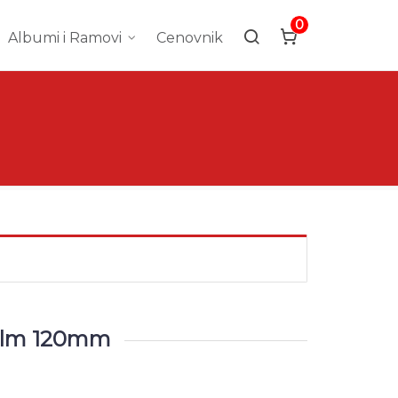
0
Albumi i Ramovi
Cenovnik
Film 120mm