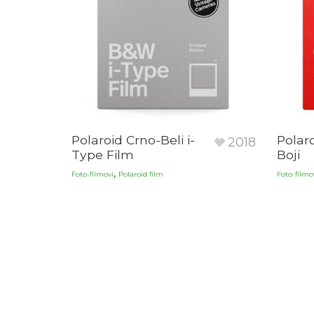
Polaroid Crno-Beli i-
Polar
2018
Type Film
Boji
,
Foto-filmovi
Polaroid film
Foto-filmo