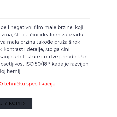
beli negativni film male brzine, koji
 zrna, što ga čini idealnim za izradu
ova mala brzina takođe pruža širok
 kontrast i detalje, što ga čini
anje arhitekture i mrtve prirode. Pan
setljivost ISO 50/18 ° kada je razvijen
oj hemiji.
0 tehničku specifikaciju.
Ј У КОРПУ