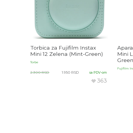
Torbica za Fujifilm Instax
Aparat
Mini 12 Zelena (Mint-Green)
Mini 
Gree
Torbe
Fujifilm In
2.300
RSD
1.950
RSD
sa PDV-om
363