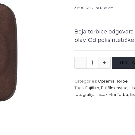
3.500
RSD
sa PDV-om
Boja torbice odgovara 
play. Od polisintetičke 
ДОДА
Categories:
Oprema
,
Torbe
.
Tags:
Fujifilm
,
Fujifilm Instax
,
Hib
fotografija
,
Instax Mini Torba
,
In