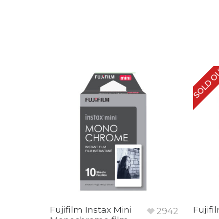
SOLD O
Fujifilm Instax Mini
Fujifi
2942