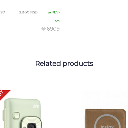
–
RSD
2.800
RSD
sa PDV-
om
6909
Related products
UT