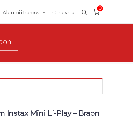
0
Albumi i Ramovi
Cenovnik
raon
lm Instax Mini Li-Play – Braon