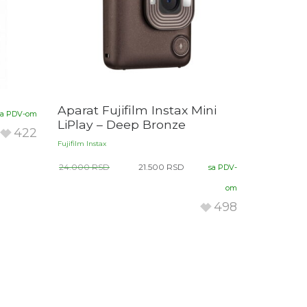
Aparat Fujifilm Instax Mini
sa PDV-om
LiPlay – Deep Bronze
422
Fujifilm Instax
24.000
RSD
21.500
RSD
sa PDV-
om
498