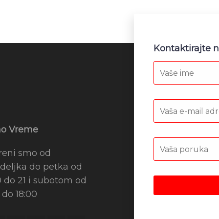
Kontaktirajte 
o Vreme
reni smo od
deljka do petka od
0 do 21 i subotom od
 do 18:00