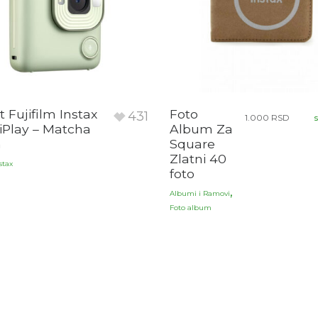
 Fujifilm Instax
Foto
431
1.000
RSD
LiPlay – Matcha
Album Za
n
Square
Zlatni 40
stax
foto
,
Albumi i Ramovi
Foto album