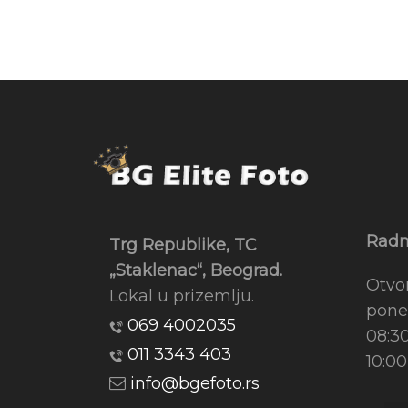
Radn
Trg Republike, TC
„Staklenac“, Beograd.
Otvo
Lokal u prizemlju.
pone
069 4002035
08:3
011 3343 403
10:00
info@bgefoto.rs