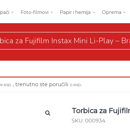
mpači
Foto-filmovi
Papir i hemija
Oprema
bica za Fujifilm Instax Mini Li-Play – B
, trenutno ste poručili
.
999
RSD
0
RSD
Torbica za Fujifi
SKU:
000934
.