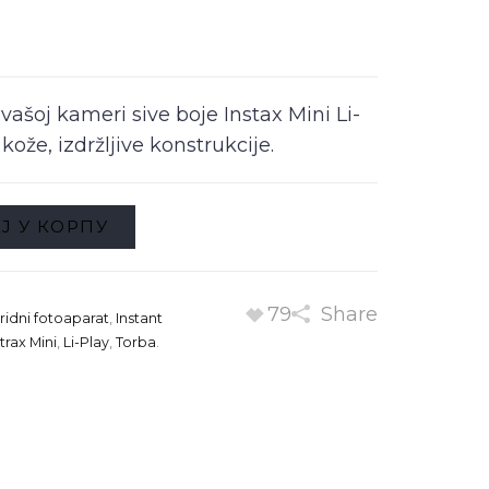
vašoj kameri sive boje Instax Mini Li-
kože, izdržljive konstrukcije.
Ј У КОРПУ
79
Share
ridni fotoaparat
,
Instant
strax Mini
,
Li-Play
,
Torba
.