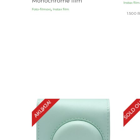
Monochrome film
Instax film
,
Foto-filmovi
Instax film
1.500
SOLD O
АКЦИЈА!