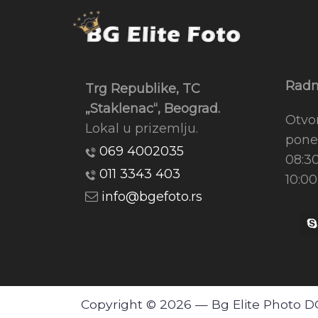
Radn
Trg Republike, TC
„Staklenac“, Beograd.
Otvo
Lokal u prizemlju.
pone
069 4002035
08:3
011 3343 403
10:00
info@bgefoto.rs
Copyright © 2026 — Bg Elite Photo 