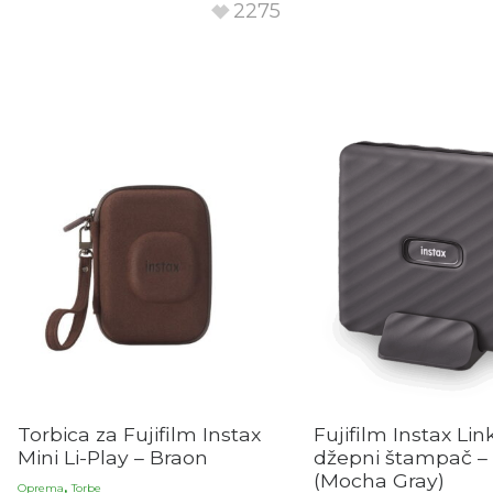
2275
Torbica za Fujifilm Instax
Fujifilm Instax Li
Mini Li-Play – Braon
džepni štampač – 
(Mocha Gray)
,
Oprema
Torbe