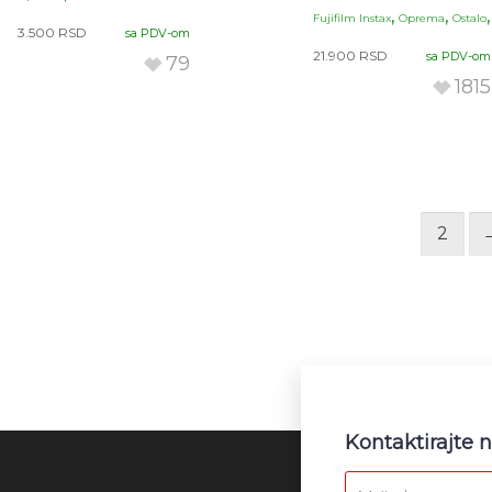
,
,
Fujifilm Instax
Oprema
Ostalo
3.500
RSD
sa PDV-om
21.900
RSD
sa PDV-om
79
1815
1
2
Kontaktirajte 