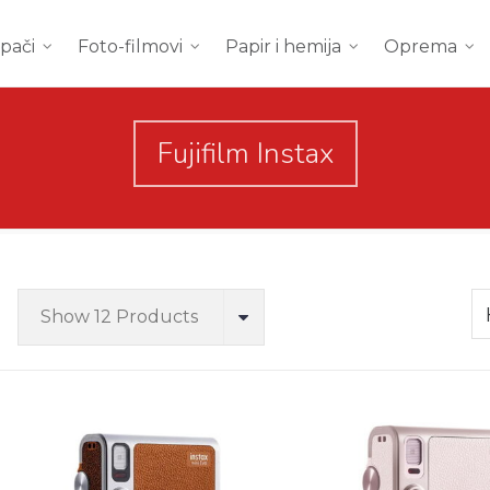
mpači
Foto-filmovi
Papir i hemija
Oprema
Fujifilm Instax
Show 12 Products