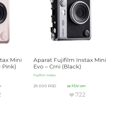
stax Mini
Aparat Fujifilm Instax Mini
 Pink)
Evo – Crni (Black)
Fujifilm Instax
29.000
RSD
m
sa PDV-om
2
722