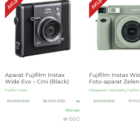
АКЦИЈА!
АКЦИЈА!
Aparat Fujifilm Instax
Fujifilm Instax W
Wide Evo – Crni (Black)
Foto-aparat Zelen
,
Fujifilm Instax
Fotoaparati i štampači
Fujifilm
59.000
RSD
56.000
RSD
22.900
RSD
19.90
sa
PDV-om
660