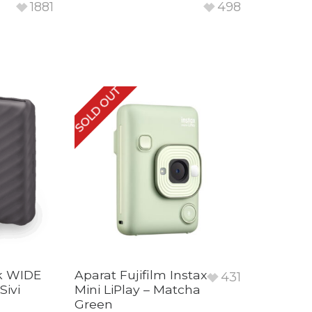
1881
498
SOLD OUT
nk WIDE
Aparat Fujifilm Instax
431
Sivi
Mini LiPlay – Matcha
Green