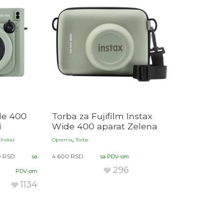
ide 400
Torba za Fujifilm Instax
i
Wide 400 aparat Zelena
,
 Instax
Oprema
Torbe
0
RSD
4.600
RSD
sa
sa PDV-om
296
PDV-om
1134