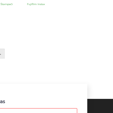
,
Štampači
Fujifilm Instax
→
nas