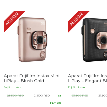
АКЦИЈА!
АКЦИЈА!
Aparat Fujifilm Instax Mini
Aparat Fujifilm In
LiPlay – Blush Gold
LiPlay – Elegant B
Fujifilm Instax
Fujifilm Instax
23.500
RSD
21.500
RSD
23.500
RSD
21.50
sa
PDV-om