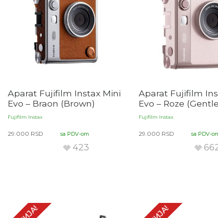
Aparat Fujifilm Instax Mini
Aparat Fujifilm In
Evo – Braon (Brown)
Evo – Roze (Gentle
Fujifilm Instax
Fujifilm Instax
29.000
RSD
29.000
RSD
sa PDV-om
sa PDV-o
423
66