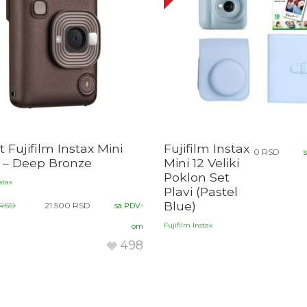
 Fujifilm Instax Mini
Fujifilm Instax
0
RSD
y – Deep Bronze
Mini 12 Veliki
Poklon Set
stax
Plavi (Pastel
Blue)
RSD
21.500
RSD
sa PDV-
Fujifilm Instax
om
498