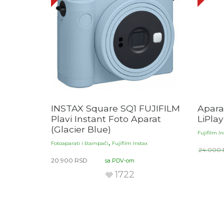
INSTAX Square SQ1 FUJIFILM
Aparat
Plavi Instant Foto Aparat
LiPla
(Glacier Blue)
Fujifilm In
,
Fotoaparati i štampači
Fujifilm Instax
24.000
20.900
RSD
sa PDV-om
1722