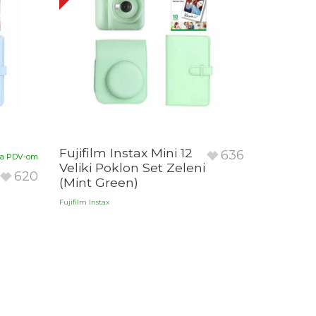
Fujifilm Instax Mini 12
636
sa PDV-om
Veliki Poklon Set Zeleni
620
(Mint Green)
Fujifilm Instax