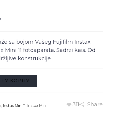
m
laže sa bojom Vašeg Fujifilm Instax
tax Mini 11 fotoaparata. Sadrzi kais. Od
ržljive konstrukcije.
Ј У КОРПУ
311
Share
i
,
Instax Mini 11
,
Instax Mini