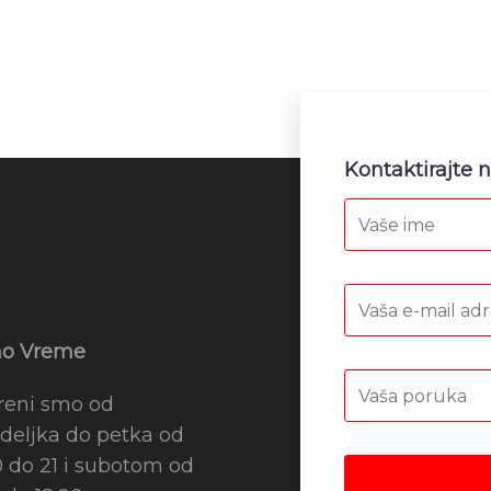
Kontaktirajte 
o Vreme
reni smo od
deljka do petka od
0 do 21 i subotom od