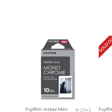
SOLD O
Fujifilm Instax Mini
Fujifi
2942