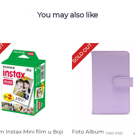
You may also like
UT
SOLD OUT
lm Instax Mini film u Boji
Foto Album
1.950
RSD