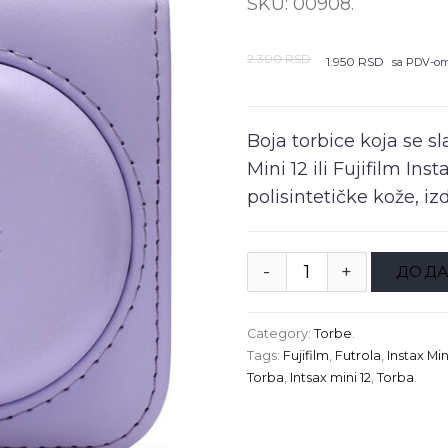
SKU:
00908
.
2.300
RSD
1.950
RSD
sa PDV-o
Boja torbice koja se s
Mini 12 ili Fujifilm Ins
polisintetičke kože, izd
ДОДА
Category:
Torbe
.
Tags:
Fujifilm
,
Futrola
,
Instax Min
Torba
,
Intsax mini 12
,
Torba
.