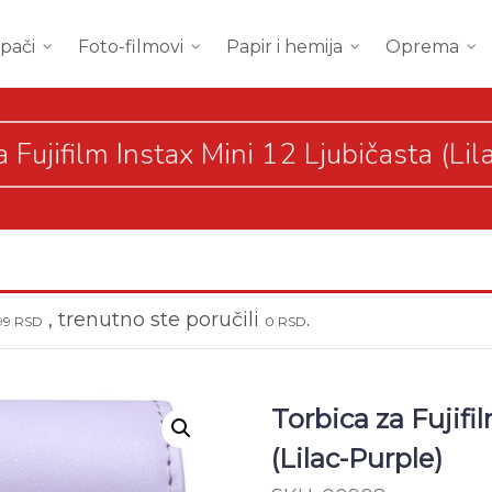
mpači
Foto-filmovi
Papir i hemija
Oprema
a Fujifilm Instax Mini 12 Ljubičasta (Lil
, trenutno ste poručili
.
999
RSD
0
RSD
Torbica za Fujifi
(Lilac-Purple)