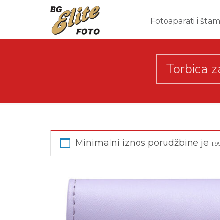
Fotoaparati i šta
Torbica z
Minimalni iznos porudžbine je
1.