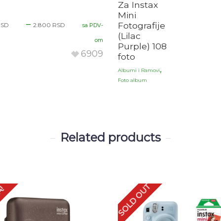
Za Instax
Mini
–
Fotografije
RSD
2.800
RSD
sa PDV-
(Lilac
om
Purple) 108
6909
foto
,
Albumi i Ramovi
Foto album
Related products
SOLD OUT
А!