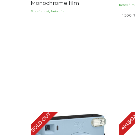
Monochrome film
Instax film
,
Foto-filmovi
Instax film
1.500
SOLD OUT
АКЦИЈ