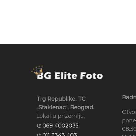
Radn
Trg Republike, TC
„Staklenac“, Beograd.
Otvo
Lokal u prizemlju.
pone
069 4002035
08:3
011 3343 403