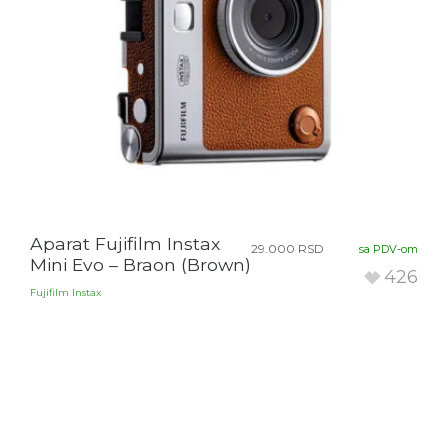
Aparat Fujifilm Instax
29.000
RSD
sa PDV-om
Mini Evo – Braon (Brown)
426
Fujifilm Instax