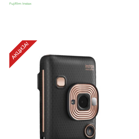
Fujifilm Instax
АКЦИЈА!