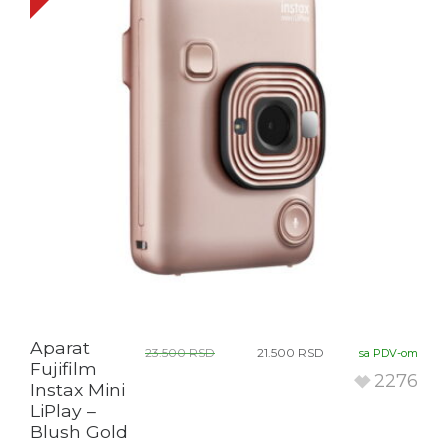
Aparat
23.500
RSD
21.500
RSD
sa PDV-om
Fujifilm
2276
Instax Mini
LiPlay –
Blush Gold