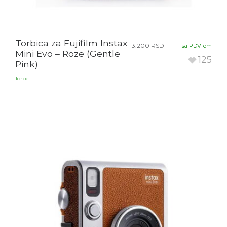
Torbica za Fujifilm Instax
3.200
RSD
sa PDV-om
Mini Evo – Roze (Gentle
125
Pink)
Torbe