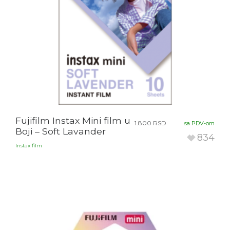
Fujifilm Instax Mini film u
1.800
RSD
sa PDV-om
Boji – Soft Lavander
834
Instax film