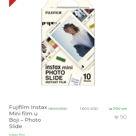
Fujifilm Instax
1.800
RSD
1.600
RSD
sa PDV-om
Mini film u
90
Boji – Photo
Slide
Instax film