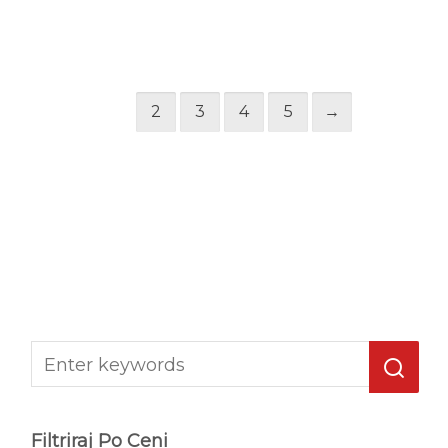
1
2
3
4
5
→
Filtriraj Po Ceni