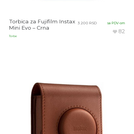
Torbica za Fujifilm Instax
3.200
RSD
sa PDV-om
Mini Evo – Crna
82
Torbe