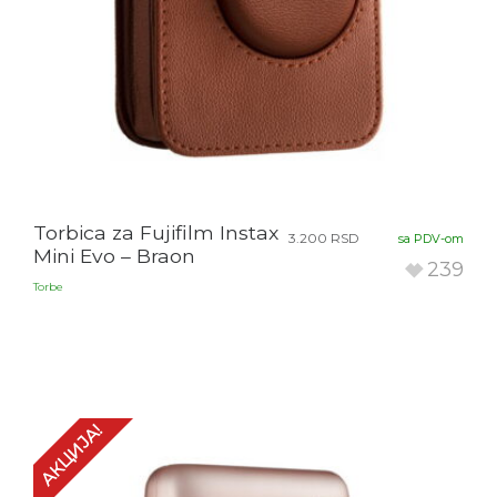
Torbica za Fujifilm Instax
3.200
RSD
sa PDV-om
Mini Evo – Braon
239
Torbe
АКЦИЈА!