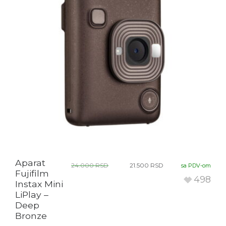
Aparat
24.000
RSD
21.500
RSD
sa PDV-om
Fujifilm
498
Instax Mini
LiPlay –
Deep
Bronze