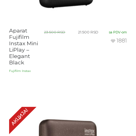
Aparat
23.500
RSD
21.500
RSD
sa PDV-om
Fujifilm
1881
Instax Mini
LiPlay –
Elegant
Black
Fujifilm Instax
АКЦИЈА!