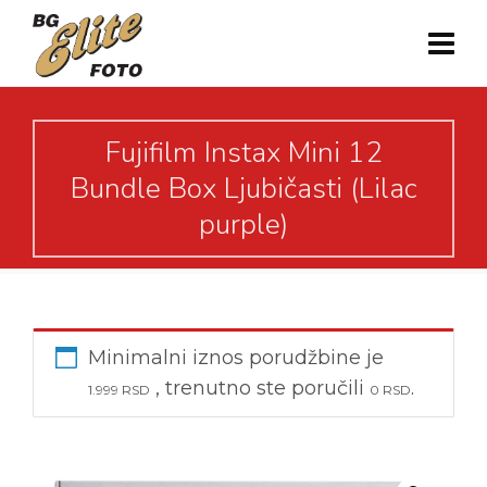
Fujifilm Instax Mini 12
Bundle Box Ljubičasti (Lilac
purple)
Minimalni iznos porudžbine je
, trenutno ste poručili
.
1.999
RSD
0
RSD