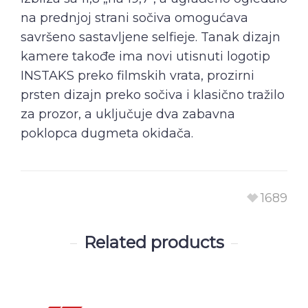
na prednjoj strani sočiva omogućava
savršeno sastavljene selfieje. Tanak dizajn
kamere takođe ima novi utisnuti logotip
INSTAKS preko filmskih vrata, prozirni
prsten dizajn preko sočiva i klasično tražilo
za prozor, a uključuje dva zabavna
poklopca dugmeta okidača.
1689
Related products