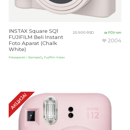
INSTAX Square SQ1
20.900
RSD
sa PDV-om
FUJIFILM Beli Instant
2004
Foto Aparat (Chalk
White)
,
Fotoaparati i štampači
Fujifilm Instax
АКЦИЈА!