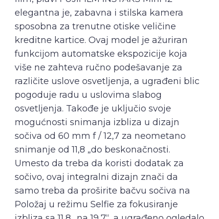
elegantna je, zabavna i stilska kamera
sposobna za trenutne otiske veličine
kreditne kartice. Ovaj model je ažuriran
funkcijom automatske ekspozicije koja
više ne zahteva ručno podešavanje za
različite uslove osvetljenja, a ugrađeni blic
pogoduje radu u uslovima slabog
osvetljenja. Takođe je uključio svoje
mogućnosti snimanja izbliza u dizajn
sočiva od 60 mm f / 12,7 za neometano
snimanje od 11,8 „do beskonačnosti.
Umesto da treba da koristi dodatak za
sočivo, ovaj integralni dizajn znači da
samo treba da proširite bačvu sočiva na
Položaj u režimu Selfie za fokusiranje
izbliza sa 11,8 „na 19,7“, a ugrađeno ogledalo