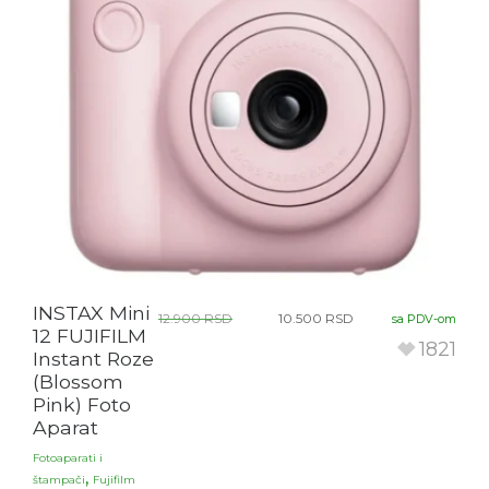
INSTAX Mini
12.900
RSD
10.500
RSD
sa PDV-om
12 FUJIFILM
1821
Instant Roze
(Blossom
Pink) Foto
Aparat
Fotoaparati i
,
štampači
Fujifilm