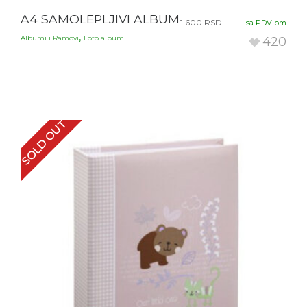
A4 SAMOLEPLJIVI ALBUM
1.600
RSD
sa PDV-om
,
Albumi i Ramovi
Foto album
420
SOLD OUT