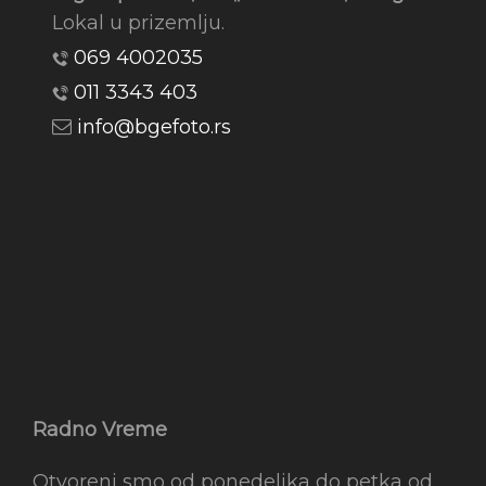
Lokal u prizemlju.
069 4002035
011 3343 403
info@bgefoto.rs
Radno Vreme
Otvoreni smo od ponedeljka do petka od