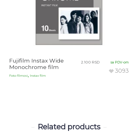
Fujifilm Instax Wide
2.100
RSD
sa PDV-om
Monochrome film
3093
,
Foto-filmovi
Instax film
Related products