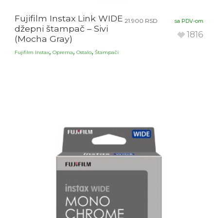
Fujifilm Instax Link WIDE
21.900
RSD
sa PDV-om
džepni štampač – Sivi
1816
(Mocha Gray)
,
,
,
Fujifilm Instax
Oprema
Ostalo
Štampači