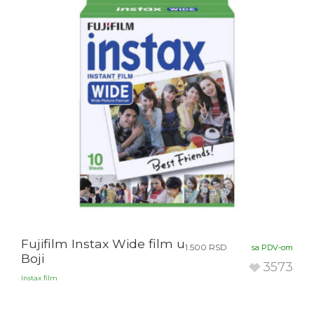
Fujifilm Instax Wide film u
1.500
RSD
sa PDV-om
Boji
3573
Instax film