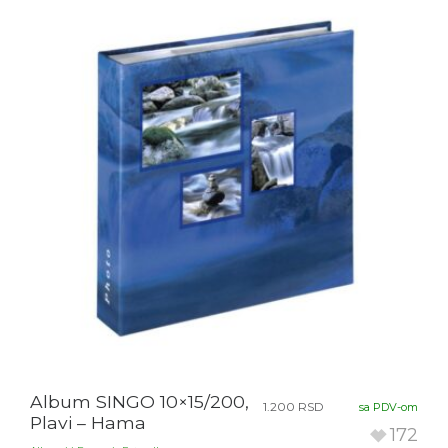
Album SINGO 10×15/200,
1.200
RSD
sa PDV-om
Plavi – Hama
172