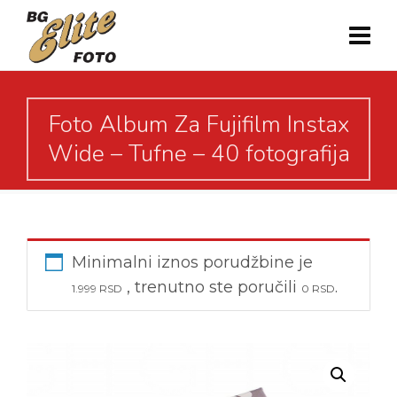
Foto Album Za Fujifilm Instax
Wide – Tufne – 40 fotografija
Minimalni iznos porudžbine je
, trenutno ste poručili
.
1.999
RSD
0
RSD