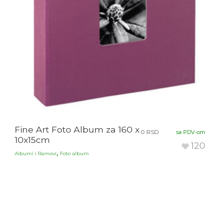
Fine Art Foto Album za 160 x
0
RSD
sa PDV-om
10x15cm
120
,
Albumi i Ramovi
Foto album