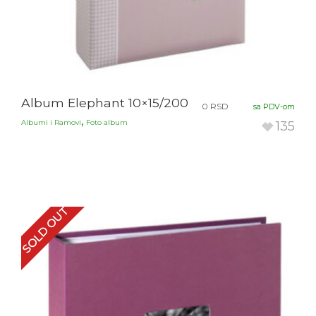
Album Elephant 10×15/200
0
RSD
sa PDV-om
,
Albumi i Ramovi
Foto album
135
SOLD OUT