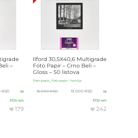
tigrade
Ilford 30,5X40,6 Multigrade
eli –
Foto Papir – Crno Beli –
Gloss – 50 listova
,
Foto-papir
Foto-papir i hemija
0
RSD
15.000
RSD
13.000
RSD
sa
sa
PDV-om
PDV-om
179
242