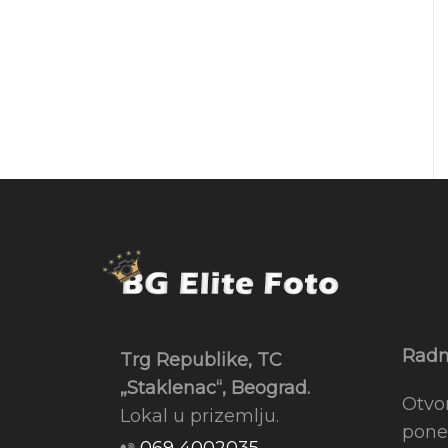
Radn
Trg Republike, TC
„Staklenac“, Beograd.
Otvo
Lokal u prizemlju.
pone