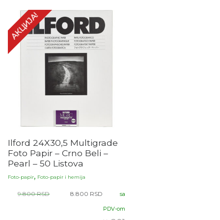
АКЦИЈА!
Ilford 24X30,5 Multigrade
Foto Papir – Crno Beli –
Pearl – 50 Listova
,
Foto-papir
Foto-papir i hemija
9.800
RSD
8.800
RSD
sa
PDV-om