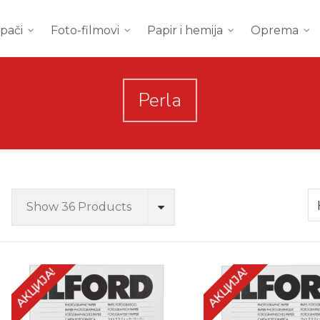
mpači
Foto-filmovi
Papir i hemija
Oprema
Perla
Show 36 Products
АКЦИЈА!
АКЦИЈА!