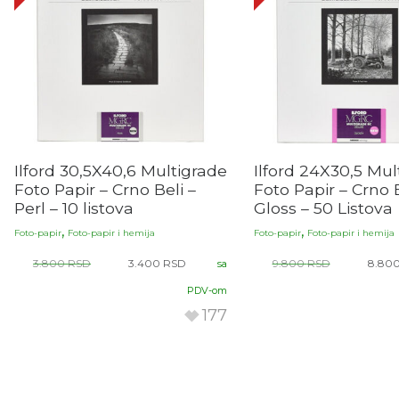
Ilford 30,5X40,6 Multigrade
Ilford 24X30,5 Mul
Foto Papir – Crno Beli –
Foto Papir – Crno B
Perl – 10 listova
Gloss – 50 Listova
,
,
Foto-papir
Foto-papir i hemija
Foto-papir
Foto-papir i hemija
3.800
RSD
3.400
RSD
9.800
RSD
8.80
sa
PDV-om
177