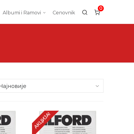
0
Albumi i Ramovi
Cenovnik
АКЦИЈА!