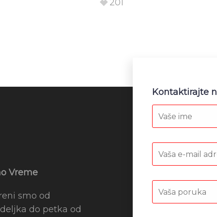
201
Kontaktirajte 
o Vreme
reni smo od
deljka do petka od