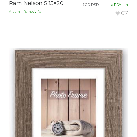
Ram Nelson 5 15×20
700
RSD
sa PDV-om
,
Albumi i Ramovi
Ram
67