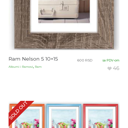
Ram Nelson 5 10×15
600
RSD
sa PDV-om
,
Albumi i Ramovi
Ram
46
SOLD OUT