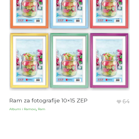
Ram za fotografije 10×15 ZEP
64
,
Albumi i Ramovi
Ram