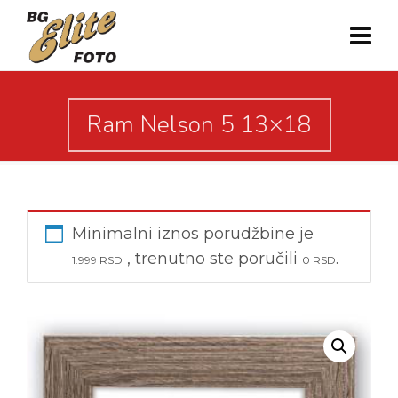
Ram Nelson 5 13×18
Minimalni iznos porudžbine je
, trenutno ste poručili
.
1.999
RSD
0
RSD