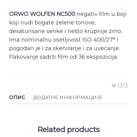
ORWO WOLFEN NC500
negativ film u boji
koji nudi bogate zelene tonove,
desaturisane senke i nešto krupnije zrno.
Ima nominalnu osetljivost ISO 400/27° i
pogodan je i za skeniranje i za uvećanje.
Pakovanje sadrži film od 36 ekspozicija.
1313
ОПИС
ДОДАТНЕ ИНФОРМАЦИЈЕ
Related products