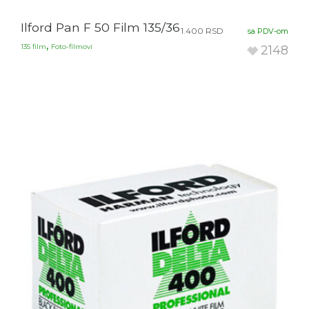
Ilford Pan F 50 Film 135/36
1.400
RSD
sa PDV-om
,
135 film
Foto-filmovi
2148