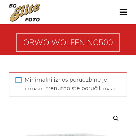
ORWO WOLFEN NC500
Minimalni iznos porudžbine je
, trenutno ste poručili
.
1.999
RSD
0
RSD