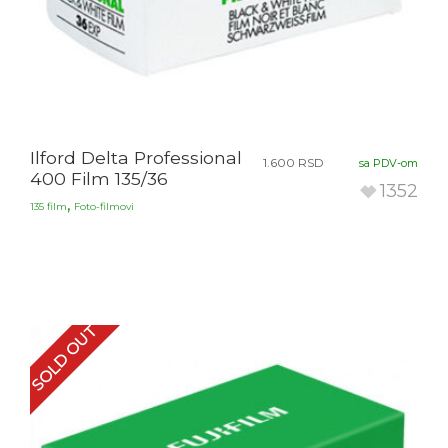
Ilford Delta Professional
1.600
RSD
sa PDV-om
400 Film 135/36
1352
,
135 film
Foto-filmovi
SOLD OUT