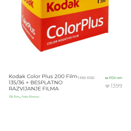
Kodak Color Plus 200 Film
1.950
RSD
sa PDV-om
135/36 + BESPLATNO
1399
RAZVIJANJE FILMA
,
135 film
Foto-filmovi