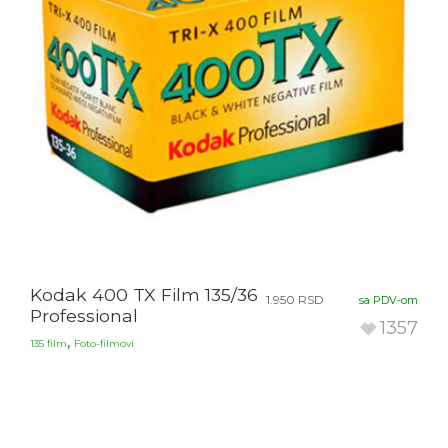
Kodak 400 TX Film 135/36
1.950
RSD
sa PDV-om
Professional
1357
,
135 film
Foto-filmovi