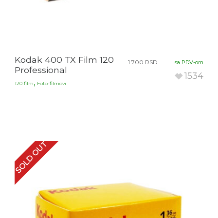
Kodak 400 TX Film 120
1.700
RSD
sa PDV-om
Professional
1534
,
120 film
Foto-filmovi
SOLD OUT