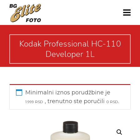
Kodak Professional HC-110
Developer 1L
Minimalni iznos porudžbine je
, trenutno ste poručili
.
1.999
RSD
0
RSD