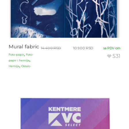
Mural fabric
14.400
RSD
10.900
RSD
sa PDV-om
,
Foto-papir
Foto-
531
,
papir i hemija
,
Hemija
Ostalo