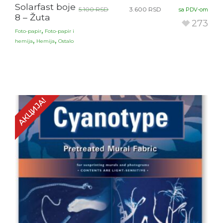
Solarfast boje
5.100
RSD
3.600
RSD
sa PDV-om
8 – Žuta
273
,
Foto-papir
Foto-papir i
,
,
hemija
Hemija
Ostalo
АКЦИЈА!