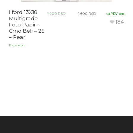
Ilford 13X18
1.900
RSD
1.600
RSD
sa PDV-om
Multigrade
184
Foto Papir –
Crno Beli – 25
– Pearl
Foto-papir