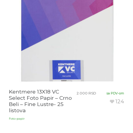
Kentmere 13X18 VC
2.000
RSD
sa PDV-om
Select Foto Papir – Crno
124
Beli – Fine Lustre- 25
listova
Foto-papir