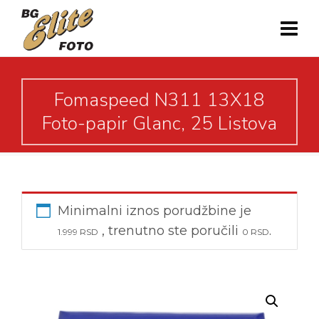
Fomaspeed N311 13X18
Foto-papir Glanc, 25 Listova
Minimalni iznos porudžbine je
, trenutno ste poručili
.
1.999
RSD
0
RSD