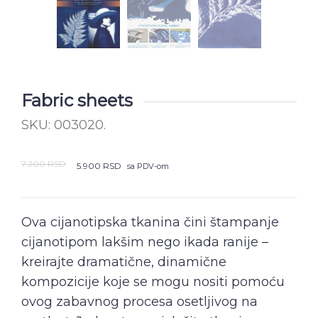
Fabric sheets
SKU:
003020
.
7.200
RSD
5.900
RSD
sa PDV-om
Ova cijanotipska tkanina čini štampanje
cijanotipom lakšim nego ikada ranije –
kreirajte dramatične, dinamične
kompozicije koje se mogu nositi pomoću
ovog zabavnog procesa osetljivog na