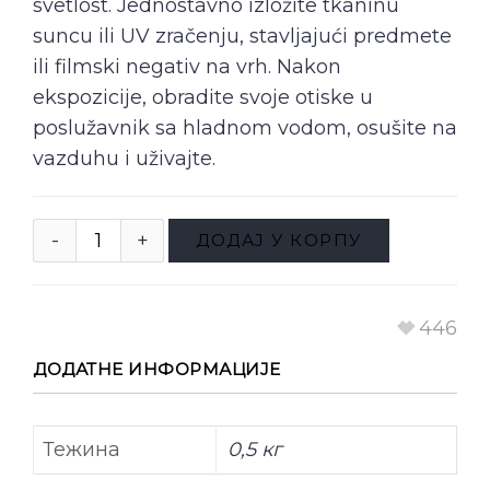
svetlost. Jednostavno izložite tkaninu
suncu ili UV zračenju, stavljajući predmete
ili filmski negativ na vrh. Nakon
ekspozicije, obradite svoje otiske u
poslužavnik sa hladnom vodom, osušite na
vazduhu i uživajte.
ДОДАЈ У КОРПУ
446
ДОДАТНЕ ИНФОРМАЦИЈЕ
Тежина
0,5 кг