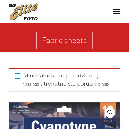
Fabric sheets
Minimalni iznos porudžbine je
, trenutno ste poručili
.
1.999
RSD
0
RSD