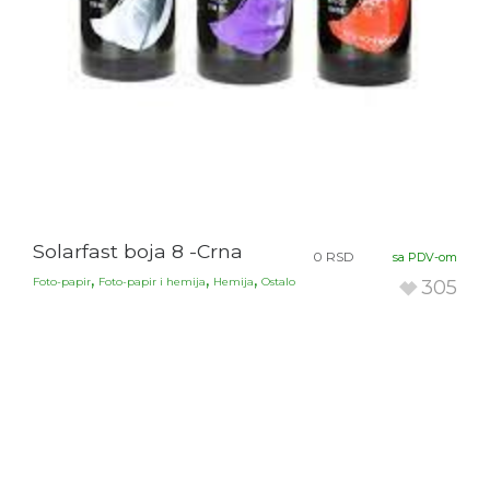
Solarfast boja 8 -Crna
0
RSD
sa PDV-om
,
,
,
Foto-papir
Foto-papir i hemija
Hemija
Ostalo
305