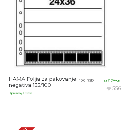
HAMA Folija za pakovanje
100
RSD
sa PDV-om
negativa 135/100
556
,
Oprema
Ostalo