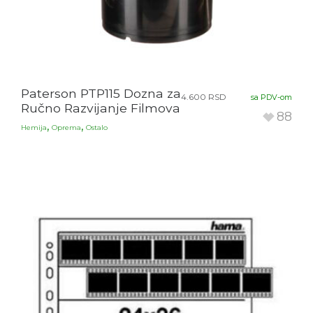
Paterson PTP115 Dozna za
4.600
RSD
sa PDV-om
Ručno Razvijanje Filmova
88
,
,
Hemija
Oprema
Ostalo