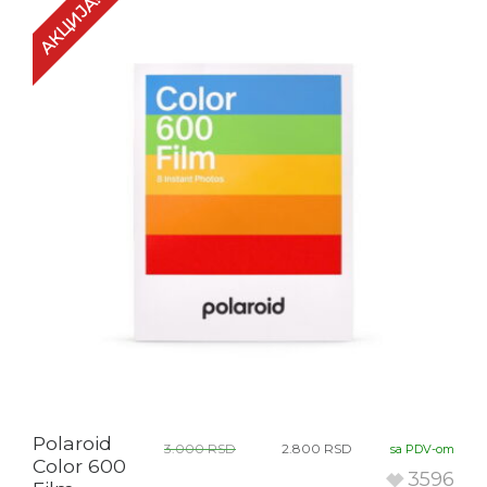
АКЦИЈА!
Polaroid
3.000
RSD
2.800
RSD
sa PDV-om
Color 600
3596