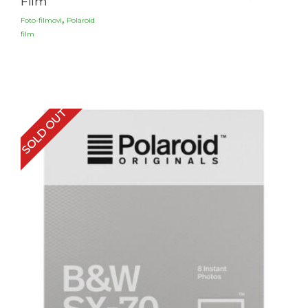
Film
,
Foto-filmovi
Polaroid
film
SOLD OUT