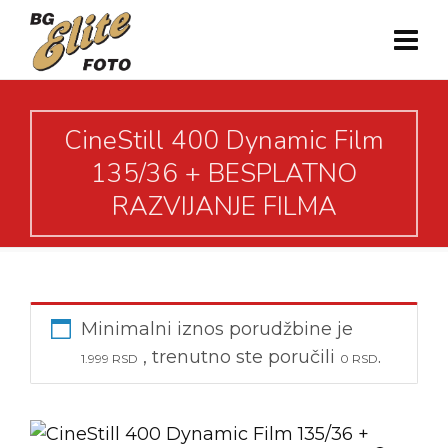
CineStill 400 Dynamic Film
135/36 + BESPLATNO
RAZVIJANJE FILMA
Minimalni iznos porudžbine je
, trenutno ste poručili
.
1.999
RSD
0
RSD