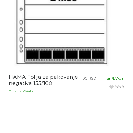
HAMA Folija za pakovanje
100
RSD
sa PDV-om
negativa 135/100
553
,
Oprema
Ostalo