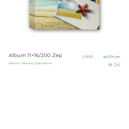
Album 11×16/200 Zep
0
RSD
sa PDV-om
,
Albumi i Ramovi
Foto album
34