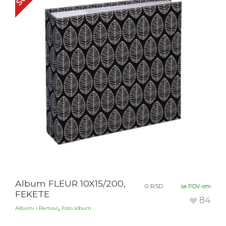
Album FLEUR 10X15/200,
0
RSD
sa PDV-om
FEKETE
84
,
Albumi i Ramovi
Foto album