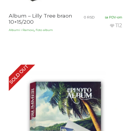
Album – Lilly Tree braon
0
RSD
sa PDV-om
10×15/200
112
,
Albumi i Ramovi
Foto album
SOLD OUT