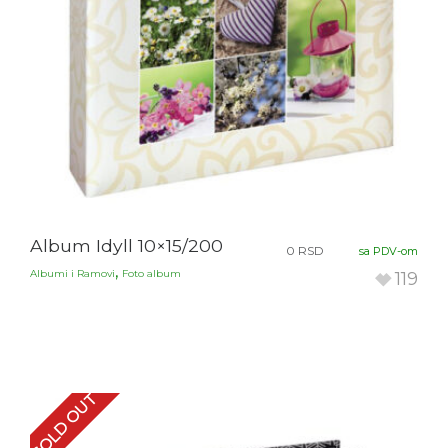
Album Idyll 10×15/200
0
RSD
sa PDV-om
,
Albumi i Ramovi
Foto album
119
SOLD OUT