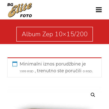
Album Zep 10×15/200
Minimalni iznos porudžbine je
, trenutno ste poručili
.
1.999
RSD
0
RSD