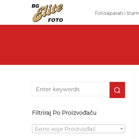
Fotoaparati i šta
Filtriraj Po Proizvođaču
Било који Proizvođač