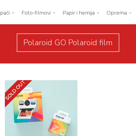
mpači
Foto-filmovi
Papir i hemija
Oprema
Polaroid GO Polaroid film
SOLD OUT