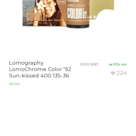
Lomography
1.900
RSD
sa PDV-om
LomoChrome Color ’92
224
Sun-kissed 400 135-36
135 film