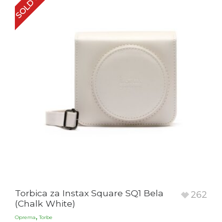
SOLD OUT
Torbica za Instax Square SQ1 Bela
262
(Chalk White)
,
Oprema
Torbe