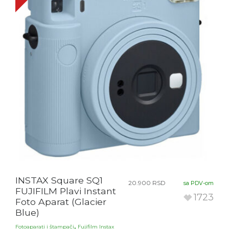
INSTAX Square SQ1
20.900
RSD
sa PDV-om
FUJIFILM Plavi Instant
1723
Foto Aparat (Glacier
Blue)
,
Fotoaparati i štampači
Fujifilm Instax