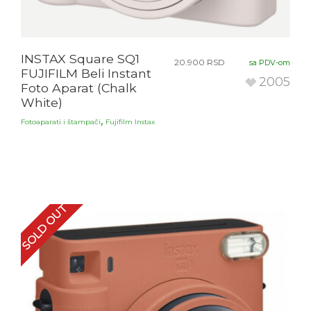
INSTAX Square SQ1
20.900
RSD
sa PDV-om
FUJIFILM Beli Instant
2005
Foto Aparat (Chalk
White)
,
Fotoaparati i štampači
Fujifilm Instax
SOLD OUT