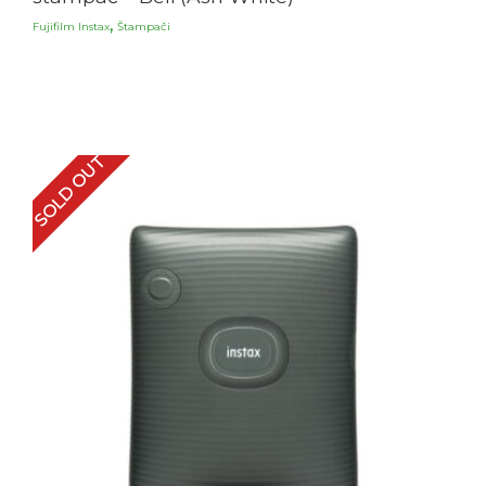
,
Fujifilm Instax
Štampači
SOLD OUT