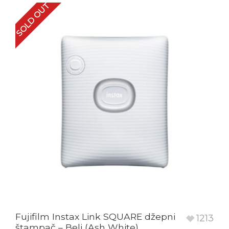
SOLD OUT
Fujifilm Instax Link SQUARE džepni
1213
štampač – Beli (Ash White)