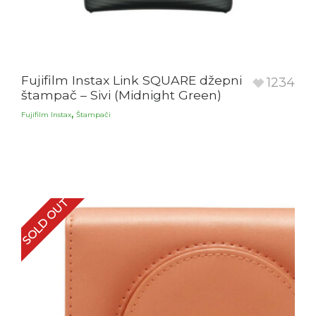
Fujifilm Instax Link SQUARE džepni
1234
štampač – Sivi (Midnight Green)
,
Fujifilm Instax
Štampači
SOLD OUT