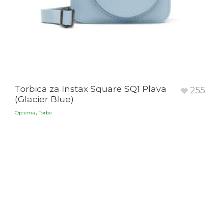
Torbica za Instax Square SQ1 Plava
255
(Glacier Blue)
,
Oprema
Torbe