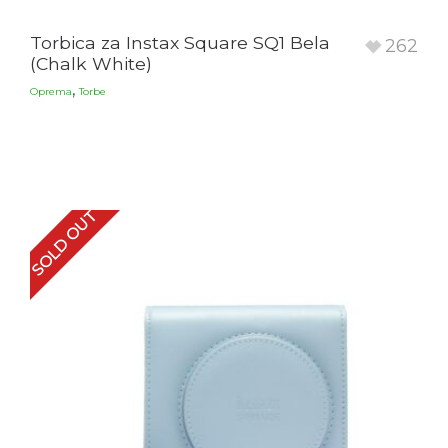
Torbica za Instax Square SQ1 Bela
262
(Chalk White)
,
Oprema
Torbe
SOLD OUT